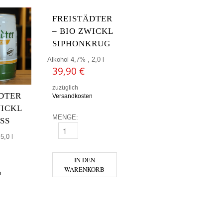
FREISTÄDTER
– BIO ZWICKL
SIPHONKRUG
Alkohol 4,7% , 2,0 l
39,90
€
zuzüglich
DTER
Versandkosten
WICKL
MENGE:
SS
FREISTÄDTER - BIO ZWICKL SIPHONKRUG MENGE
5,0 l
IN DEN
WARENKORB
n
) MENGE
R - BIO ZWICKL PARTYFASS MENGE