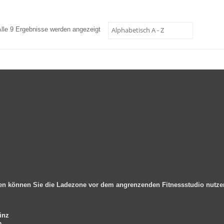
Alle 9 Ergebnisse werden angezeigt
en können Sie die Ladezone vor dem angrenzenden Fitnessstudio nutz
inz