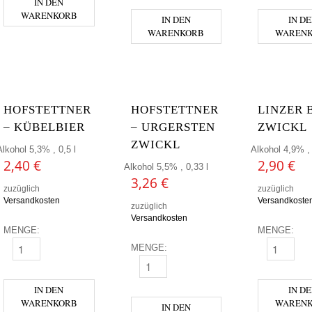
IN DEN
WARENKORB
IN DEN
IN D
WARENKORB
WAREN
HOFSTETTNER
HOFSTETTNER
LINZER 
– KÜBELBIER
– URGERSTEN
ZWICKL
ZWICKL
Alkohol 5,3% , 0,5 l
Alkohol 4,9% , 
2,40
€
2,90
€
Alkohol 5,5% , 0,33 l
3,26
€
zuzüglich
zuzüglich
Versandkosten
Versandkoste
zuzüglich
Versandkosten
MENGE:
MENGE:
MENGE:
HOFSTETTNER - KÜBELBIER MENGE
LINZER BIE
HOFSTETTNER - URGERSTEN ZWICKL 
IN DEN
IN D
WARENKORB
WAREN
IN DEN