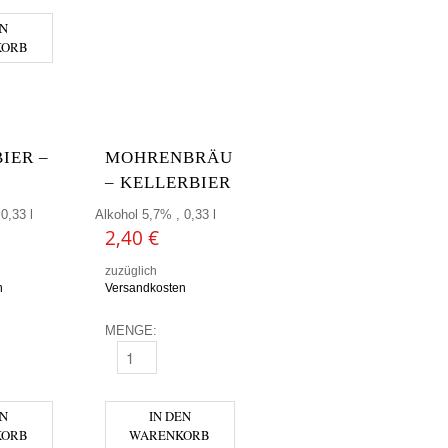
EN
KORB
BIER –
MOHRENBRÄU
– KELLERBIER
0,33 l
Alkohol 5,7% , 0,33 l
2,40
€
zuzüglich
n
Versandkosten
MENGE:
R - ZWICKL MENGE
MOHRENBRÄU - KELLERBIER MENGE
MENGE
EN
IN DEN
KORB
WARENKORB