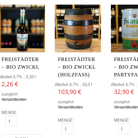
FREISTÄDTER
FREISTÄDTER
FREISTÄ
– BIO ZWICKL
– BIO ZWICKL
– BIO Z
(HOLZFASS)
PARTYFA
Alkohol 4,7% , 0,33 l
2,26
€
Alkohol 4,7% , 10,0 l
Alkohol 4,7% , 
103,90
€
32,90
€
zuzüglich
Versandkosten
zuzüglich
zuzüglich
Versandkosten
Versandkoste
MENGE:
MENGE:
MENGE:
FREISTÄDTER - BIO ZWICKL MENGE
FREISTÄDTER - BIO ZWICKL (HOLZFASS
FREISTÄDTE