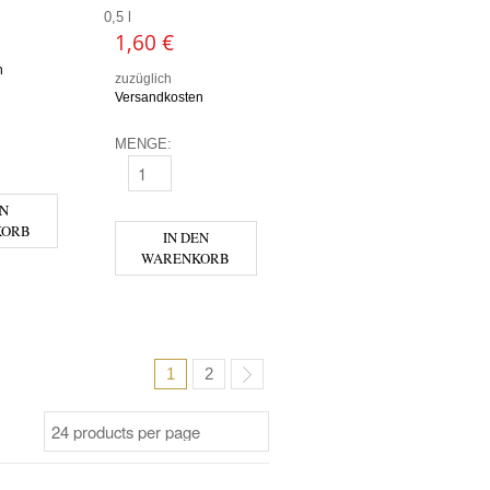
0,5 l
1,60
€
n
zuzüglich
Versandkosten
MENGE:
 ORANGE MENGE
MURELLI RHABARBER-MINZE MENGE
EN
KORB
IN DEN
WARENKORB
1
2