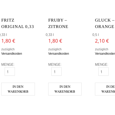
FRITZ
FRUBY –
GLUCK –
ORIGINAL 0,33
ZITRONE
ORANGE
0,33 l
0,33 l
0,5 l
1,80
€
1,80
€
2,10
€
zuzüglich
zuzüglich
zuzüglich
Versandkosten
Versandkosten
Versandkoste
MENGE:
MENGE:
MENGE:
FRITZ ORIGINAL 0,33 MENGE
FRUBY - ZITRONE MENGE
GLUCK - O
IN DEN
IN DEN
IN D
WARENKORB
WARENKORB
WAREN