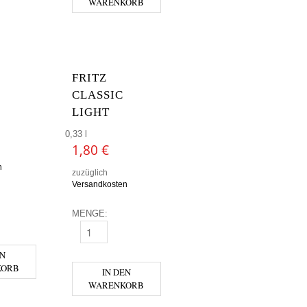
WARENKORB
FRITZ
CLASSIC
LIGHT
0,33 l
1,80
€
n
zuzüglich
Versandkosten
MENGE:
TRONE MENGE
FRITZ CLASSIC LIGHT MENGE
EN
KORB
IN DEN
WARENKORB