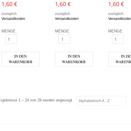
1,60
€
1,60
€
1,60
€
zuzüglich
zuzüglich
zuzüglich
Versandkosten
Versandkosten
Versandkoste
MENGE:
MENGE:
MENGE:
MURELLI - HIMBEERE MENGE
MURELLI - MARACUJA MENGE
MURELLI -
IN DEN
IN DEN
IN D
WARENKORB
WARENKORB
WAREN
Ergebnisse 1 – 24 von 29 werden angezeigt