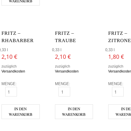
WARENKORB
FRITZ –
FRITZ –
FRITZ –
RHABARBER
TRAUBE
ZITRONE
0,33 l
0,33 l
0,33 l
2,10
€
2,10
€
1,80
€
zuzüglich
zuzüglich
zuzüglich
Versandkosten
Versandkosten
Versandkoste
MENGE:
MENGE:
MENGE:
FRITZ - RHABARBER MENGE
FRITZ - TRAUBE MENGE
FRITZ - ZI
IN DEN
IN DEN
IN D
WARENKORB
WARENKORB
WAREN