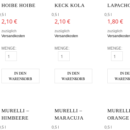
HOIBE HOIBE
KECK KOLA
LAPACH
,5 l
0,5 l
0,5 l
2,10
€
2,10
€
1,80
€
zuzüglich
zuzüglich
zuzüglich
Versandkosten
Versandkosten
Versandkoste
MENGE:
MENGE:
MENGE:
HOIBE HOIBE MENGE
KECK KOLA MENGE
LAPACHO 
IN DEN
IN DEN
IN D
WARENKORB
WARENKORB
WAREN
MURELLI –
MURELLI –
MURELLI
HIMBEERE
MARACUJA
ORANGE
,5 l
0,5 l
0,5 l