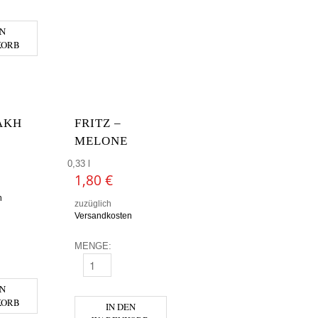
EN
KORB
 AKH
FRITZ –
MELONE
0,33 l
1,80
€
n
zuzüglich
Versandkosten
MENGE:
H MENGE
FRITZ - MELONE MENGE
EN
KORB
IN DEN