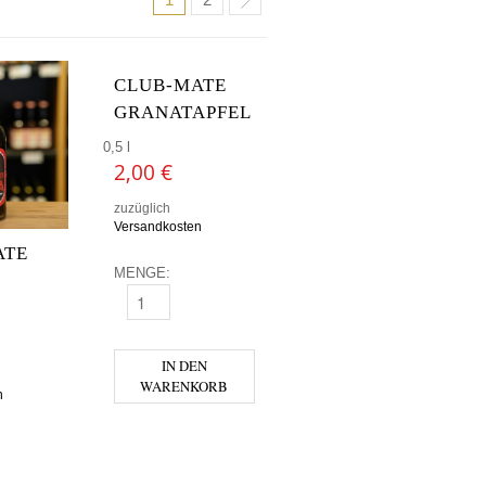
CLUB-MATE
GRANATAPFEL
0,5 l
2,00
€
zuzüglich
Versandkosten
ATE
MENGE:
CLUB-MATE GRANATAPFEL MENGE
IN DEN
WARENKORB
n
 COLA MENGE