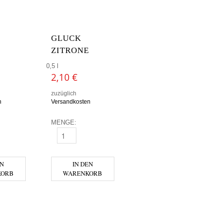
GLUCK
ZITRONE
0,5 l
2,10
€
zuzüglich
n
Versandkosten
MENGE:
RANGE MENGE
GLUCK ZITRONE MENGE
EN
IN DEN
KORB
WARENKORB