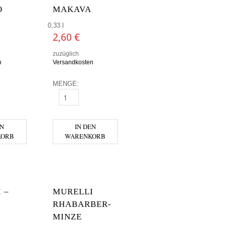
O
MAKAVA
0,33 l
2,60
€
zuzüglich
n
Versandkosten
MENGE:
MENGE
MAKAVA MENGE
EN
IN DEN
KORB
WARENKORB
 –
MURELLI
RHABARBER-
MINZE