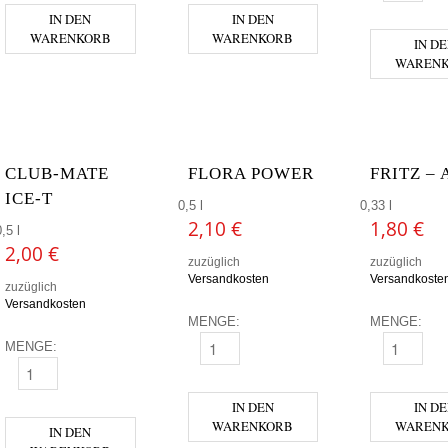
IN DEN
IN DEN
WARENKORB
WARENKORB
IN D
WAREN
CLUB-MATE
FLORA POWER
FRITZ –
ICE-T
0,5 l
0,33 l
2,10
€
1,80
€
,5 l
2,00
€
zuzüglich
zuzüglich
Versandkosten
Versandkoste
zuzüglich
Versandkosten
MENGE:
MENGE:
MENGE:
FLORA POWER MENGE
FRITZ - AK
CLUB-MATE ICE-T MENGE
IN DEN
IN D
WARENKORB
WAREN
IN DEN