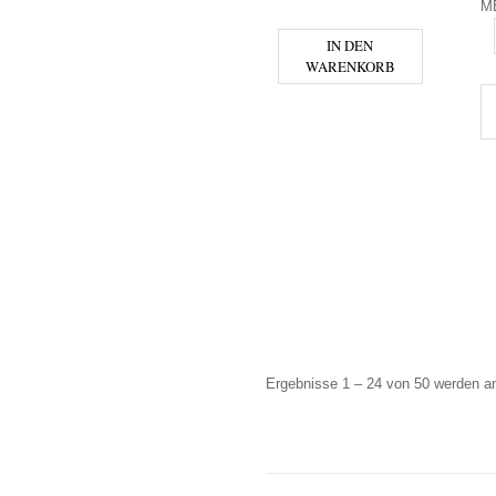
M
D
IN DEN
WARENKORB
Ergebnisse 1 – 24 von 50 werden a