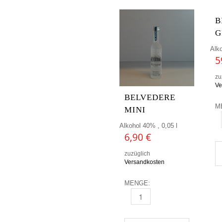
B
G
Alko
5
zu
Ve
BELVEDERE
M
MINI
B
Alkohol 40% , 0,05 l
6,90
€
zuzüglich
Versandkosten
MENGE:
BELVEDERE MINI MENGE