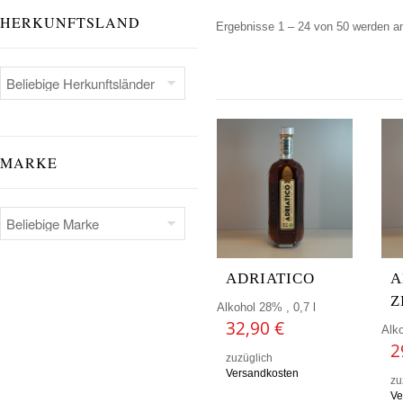
HERKUNFTSLAND
Ergebnisse 1 – 24 von 50 werden a
MARKE
ADRIATICO
A
Z
Alkohol 28% , 0,7 l
32,90
€
Alko
2
zuzüglich
Versandkosten
zu
Ve