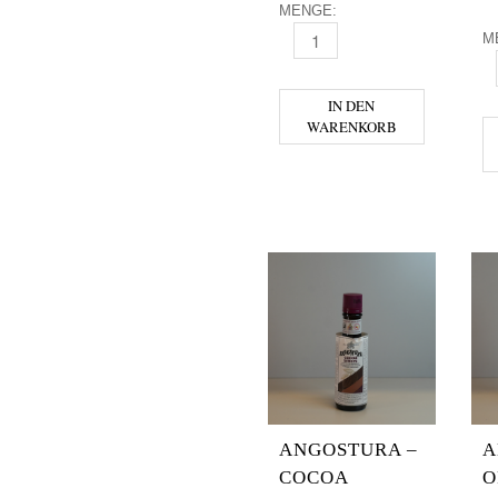
MENGE:
M
ADRIATICO MENGE
A
IN DEN
WARENKORB
ANGOSTURA –
A
COCOA
O