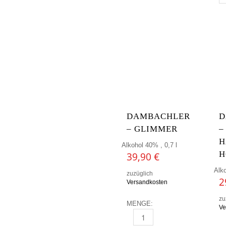
DAMBACHLER
D
– GLIMMER
–
H
Alkohol 40% , 0,7 l
H
39,90
€
Alko
zuzüglich
2
Versandkosten
zu
MENGE:
Ve
DAMBACHLER - GLIMMER ME