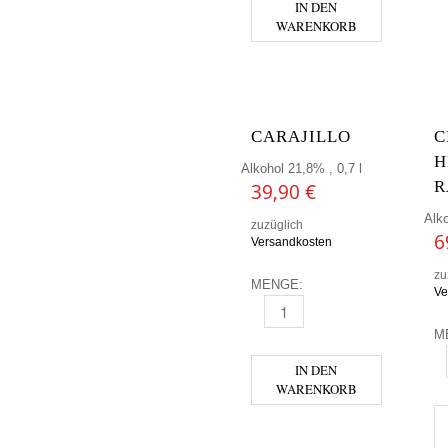
IN DEN
WARENKORB
CARAJILLO
C
H
Alkohol 21,8% , 0,7 l
R
39,90
€
Alko
zuzüglich
6
Versandkosten
zu
MENGE:
Ve
CARAJILLO MENGE
M
C
IN DEN
WARENKORB