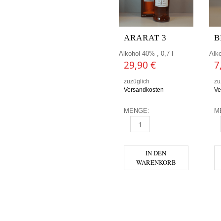
ARARAT 3
B
Alkohol 40% , 0,7 l
Alko
29,90
€
7
zuzüglich
zu
Versandkosten
Ve
MENGE:
M
ARARAT 3 MENGE
B
IN DEN
WARENKORB