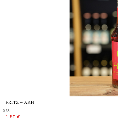
FRITZ – AKH
0,33 l
1,80
€