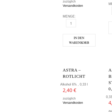
zuzüglich
M
Versandkosten
A
MENGE:
ACKERBÜRGER BRÄU - MÄRZ
IN DEN
WARENKORB
ASTRA –
A
ROTLICHT
B
S
Alkohol 6% , 0,33 l
0
2,40
€
0,33
zuzüglich
4
Versandkosten
zu