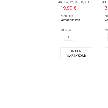
Alkohol 12,0% , 0,33 l
Alko
19,90
€
3
zuzüglich
zu
Versandkosten
Ve
MENGE:
M
BEVOG - HAGGER 04I22 MENG
B
IN DEN
WARENKORB