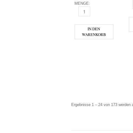
MENGE:
B
BIRRA MESSINA - CRISTALLI 
IN DEN
WARENKORB
Ergebnisse 1 – 24 von 173 werden 