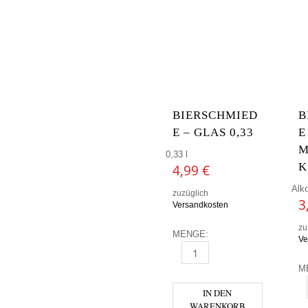
BIERSCHMIED
B
E – GLAS 0,33
E
M
0,33 l
K
4,99
€
Alko
zuzüglich
3
Versandkosten
zu
MENGE:
Ve
BIERSCHMIEDE - GLAS 0,33 
M
B
IN DEN
WARENKORB