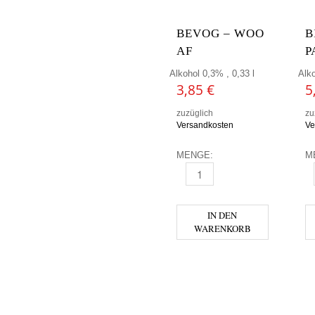
BEVOG – WOO
B
AF
P
Alkohol 0,3% , 0,33 l
Alko
3,85
€
5
zuzüglich
zu
Versandkosten
Ve
MENGE:
M
BEVOG - WOO AF MENGE
B
IN DEN
WARENKORB