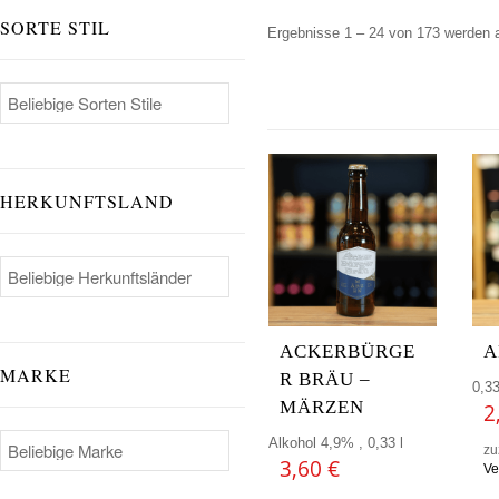
SORTE STIL
Ergebnisse 1 – 24 von 173 werden 
HERKUNFTSLAND
ACKERBÜRGE
A
MARKE
R BRÄU –
0,33
MÄRZEN
2
Alkohol 4,9% , 0,33 l
zu
3,60
€
Ve