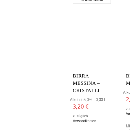
BIRRA
B
MESSINA –
M
CRISTALLI
Alko
2
Alkohol 5,0% , 0,33 l
3,20
€
zu
Ve
zuzüglich
Versandkosten
M