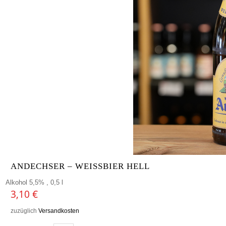
ANDECHSER – WEISSBIER HELL
Alkohol 5,5% , 0,5 l
3,10
€
zuzüglich
Versandkosten