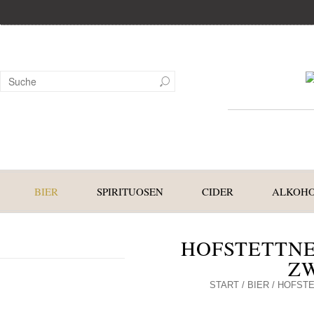
BIER
SPIRITUOSEN
CIDER
ALKOHO
HOFSTETTNE
Z
START
/
BIER
/ HOFST