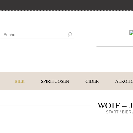
BIER
SPIRITUOSEN
CIDER
ALKOHO
WOIF –
START
/
BIER