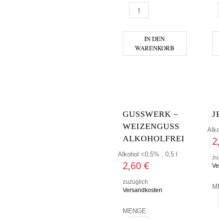
BEER BUDDIES - IPA AF MENG
B
IN DEN
WARENKORB
GUSSWERK –
J
WEIZENGUSS
Alko
ALKOHOLFREI
2
Alkohol <0,5% , 0,5 l
zu
2,60
€
Ve
zuzüglich
M
Versandkosten
J
MENGE: