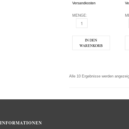
Versandkosten
Ve
MENGE:
M
MUSCHICRAFT ALKOHOLFREI
W
IN DEN
WARENKORB
Alle 10 Ergebnisse werden angezeig
INFORMATIONEN