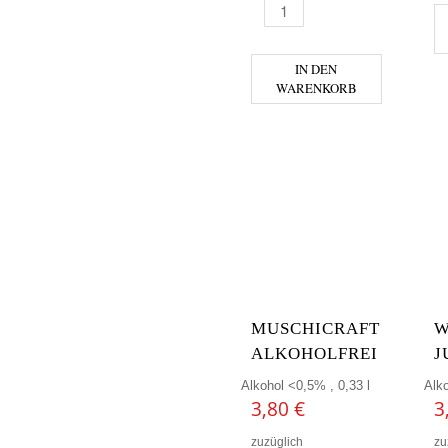
GUSSWERK - WEIZENGUSS A
IN DEN
WARENKORB
MUSCHICRAFT
W
ALKOHOLFREI
J
Alkohol <0,5% , 0,33 l
Alko
3,80
€
3
zuzüglich
zu