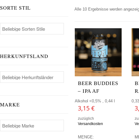
SORTE STIL
Alle 10 Ergebnisse werden angezeig
HERKUNFTSLAND
BEER BUDDIES
B
– IPA AF
R
Alkohol <0,5% , 0,44 l
0,33
MARKE
3,15
€
3
zuzüglich
zu
Versandkosten
Ve
MENGE:
M