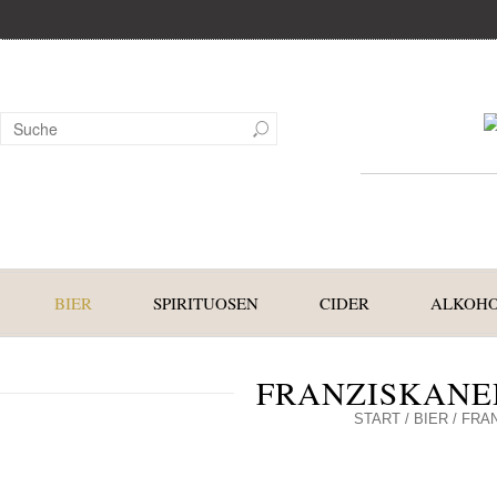
BIER
SPIRITUOSEN
CIDER
ALKOHO
FRANZISKANE
START
/
BIER
/ FRA