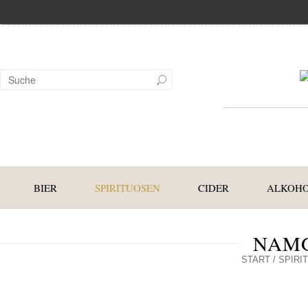
BIER
SPIRITUOSEN
CIDER
ALKOHO
NAMG
START
/
SPIRI