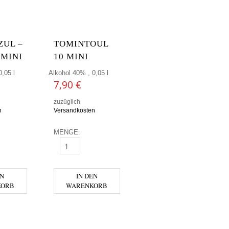
ZUL –
TOMINTOUL
MINI
10 MINI
,05 l
Alkohol 40% , 0,05 l
7,90
€
zuzüglich
n
Versandkosten
MENGE:
 - BLANCO MINI MENGE
TOMINTOUL 10 MINI MENGE
EN
IN DEN
KORB
WARENKORB