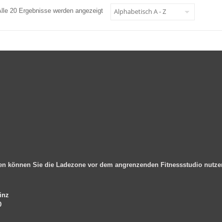
Alle 20 Ergebnisse werden angezeigt
en können Sie die Ladezone vor dem angrenzenden Fitnessstudio nutz
inz
0