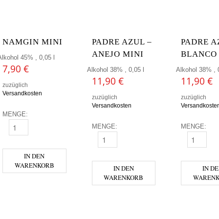
NAMGIN MINI
PADRE AZUL –
PADRE A
ANEJO MINI
BLANCO 
Alkohol 45% , 0,05 l
7,90
€
Alkohol 38% , 0,05 l
Alkohol 38% , 0
11,90
€
11,90
€
zuzüglich
Versandkosten
zuzüglich
zuzüglich
Versandkosten
Versandkoste
MENGE:
MENGE:
MENGE:
NAMGIN MINI MENGE
PADRE AZUL - ANEJO MINI MENGE
PADRE AZUL
IN DEN
WARENKORB
IN DEN
IN D
WARENKORB
WAREN