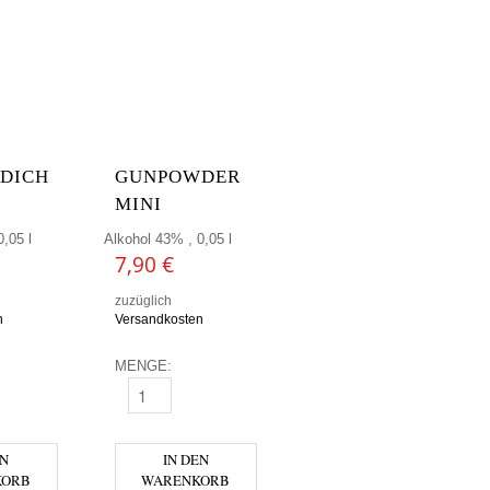
DDICH
GUNPOWDER
MINI
,05 l
Alkohol 43% , 0,05 l
7,90
€
zuzüglich
n
Versandkosten
MENGE:
H 12 MINI MENGE
GUNPOWDER MINI MENGE
EN
IN DEN
KORB
WARENKORB