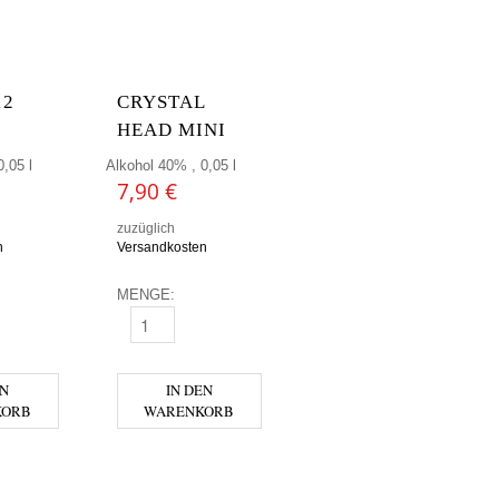
12
CRYSTAL
HEAD MINI
,05 l
Alkohol 40% , 0,05 l
7,90
€
zuzüglich
n
Versandkosten
MENGE:
MINI MENGE
CRYSTAL HEAD MINI MENGE
EN
IN DEN
KORB
WARENKORB