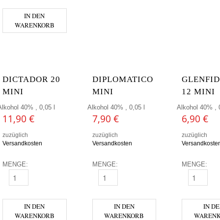
IN DEN
WARENKORB
DICTADOR 20
DIPLOMATICO
GLENFI
MINI
MINI
12 MINI
Alkohol 40% , 0,05 l
Alkohol 40% , 0,05 l
Alkohol 40% , 0
11,90
€
7,90
€
6,90
€
zuzüglich
zuzüglich
zuzüglich
Versandkosten
Versandkosten
Versandkoste
MENGE:
MENGE:
MENGE:
DICTADOR 20 MINI MENGE
DIPLOMATICO MINI MENGE
GLENFIDDIC
IN DEN
IN DEN
IN D
WARENKORB
WARENKORB
WAREN