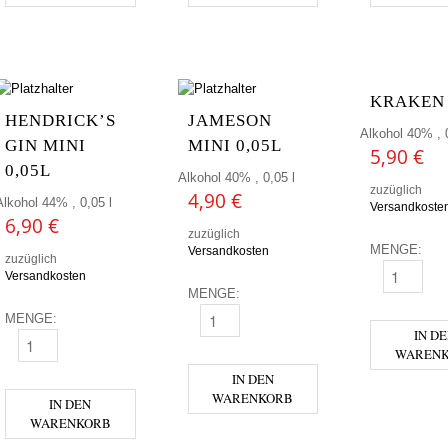
KRAKEN
HENDRICK’S
JAMESON
Alkohol 40% , 0
GIN MINI
MINI 0,05L
5,90
€
0,05L
Alkohol 40% , 0,05 l
zuzüglich
4,90
€
Alkohol 44% , 0,05 l
Versandkoste
6,90
€
zuzüglich
MENGE:
Versandkosten
zuzüglich
Versandkosten
KRAKEN MI
MENGE:
MENGE:
JAMESON MINI 0,05L MENGE
IN D
HENDRICK'S GIN MINI 0,05L MENGE
WAREN
IN DEN
WARENKORB
IN DEN
WARENKORB