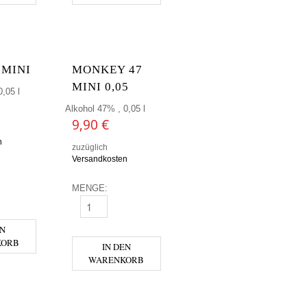
 MINI
MONKEY 47
MINI 0,05
,05 l
Alkohol 47% , 0,05 l
9,90
€
n
zuzüglich
Versandkosten
MENGE:
NI MENGE
MONKEY 47 MINI 0,05 MENGE
EN
KORB
IN DEN
WARENKORB