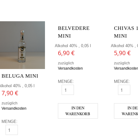
BELVEDERE
CHIVAS 
MINI
MINI
Alkohol 40% , 0,05 l
Alkohol 40% , 0
6,90
€
5,90
€
zuzüglich
zuzüglich
Versandkosten
Versandkoste
BELUGA MINI
MENGE:
MENGE:
Alkohol 40% , 0,05 l
BELVEDERE MINI MENGE
CHIVAS 12 
7,90
€
zuzüglich
IN DEN
IN D
Versandkosten
WARENKORB
WAREN
MENGE:
BELUGA MINI MENGE