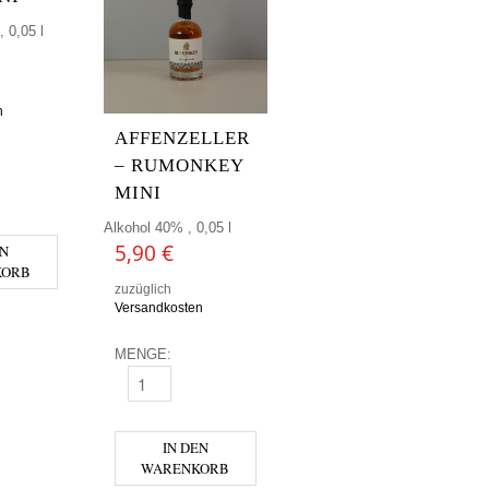
 0,05 l
n
AFFENZELLER
– RUMONKEY
R - GIN MINI MENGE
MINI
Alkohol 40% , 0,05 l
5,90
€
EN
KORB
zuzüglich
Versandkosten
MENGE:
AFFENZELLER - RUMONKEY MINI MENGE
IN DEN
WARENKORB