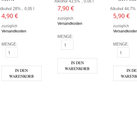
Alkohol 43,5% , 0,05 l
7,90
€
Alkohol 28% , 0,05 l
Alkohol 44,7% ,
4,90
€
5,90
€
zuzüglich
Versandkosten
zuzüglich
zuzüglich
Versandkosten
Versandkoste
MENGE:
MENGE:
MENGE:
AEIJST MINI MENGE
ADRIATICO MINI MENGE
AFFENZELLE
IN DEN
WARENKORB
IN DEN
IN D
WARENKORB
WAREN