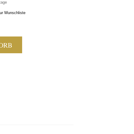
tage
ur Wunschliste
 0,05L MENGE
ORB