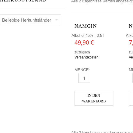
Alle 2 Ergebnisse werden angezeigt
NAMGIN
N
Alkohol 45% , 0,5 l
Alko
49,90
€
7
zuzüglich
zu
Versandkosten
Ve
MENGE:
M
NAMGIN MENGE
N
IN DEN
WARENKORB
Alle 2 Ergebnisse werden angezeigt