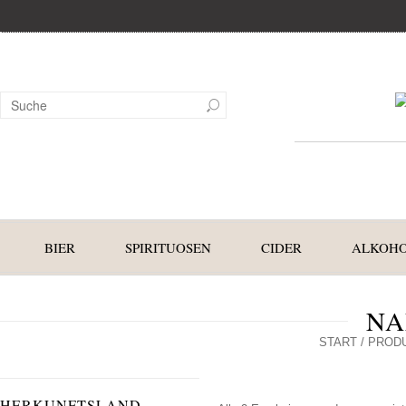
BIER
SPIRITUOSEN
CIDER
ALKOHO
NA
START
/ PROD
HERKUNFTSLAND