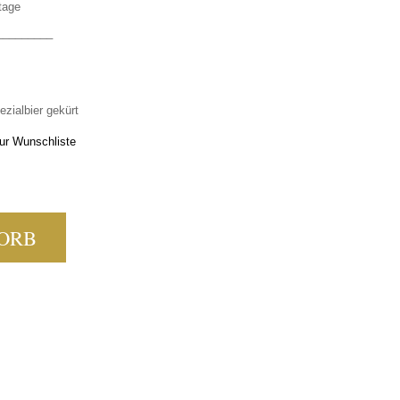
tage
_________
zialbier gekürt
ur Wunschliste
PM MENGE
ORB