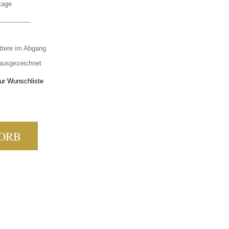
tage
_________
ittere im Abgang
 ausgezeichnet
ur Wunschliste
 PALE ALE MENGE
ORB