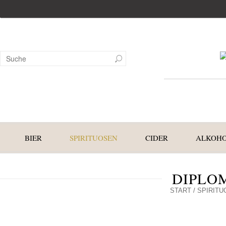
BIER
SPIRITUOSEN
CIDER
ALKOHO
DIPLOM
START
/
SPIRITU