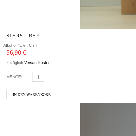
SLYRS – RYE
Alkohol 41% , 0,7 l
56,90
€
zuzüglich
Versandkosten
MENGE:
SLYRS - RYE MENGE
IN DEN WARENKORB