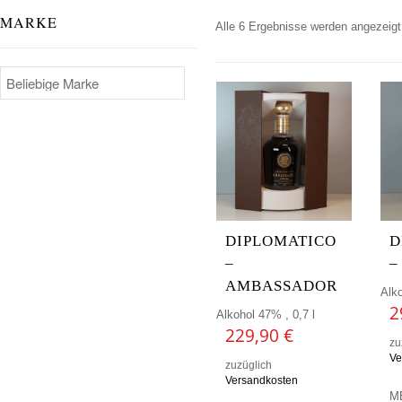
MARKE
Alle 6 Ergebnisse werden angezeigt
DIPLOMATICO
D
–
–
AMBASSADOR
Alko
2
Alkohol 47% , 0,7 l
229,90
€
zu
Ve
zuzüglich
Versandkosten
M