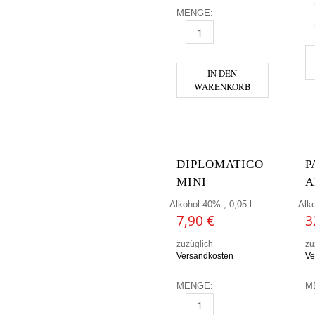
MENGE:
D
DIPLOMATICO - AMBASSADOR
IN DEN
WARENKORB
DIPLOMATICO
P
MINI
A
Alkohol 40% , 0,05 l
Alko
7,90
€
3
zuzüglich
zu
Versandkosten
Ve
MENGE:
M
DIPLOMATICO MINI MENGE
P