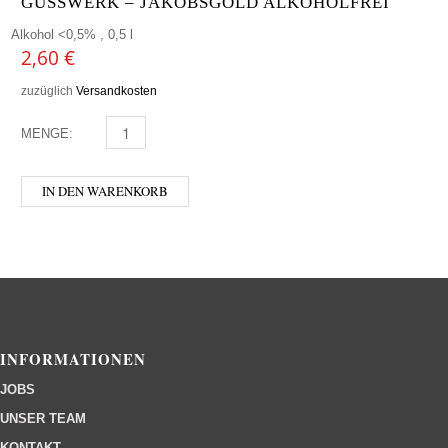
GUSSWERK – JAKOBSGOLD ALKOHOLFREI
Alkohol <0,5% , 0,5 l
2,60
€
zuzüglich
Versandkosten
MENGE:
GUSSWERK - JAKOBSGOLD ALKOHOLFREI MENGE
IN DEN WARENKORB
INFORMATIONEN
JOBS
UNSER TEAM
KONTAKT