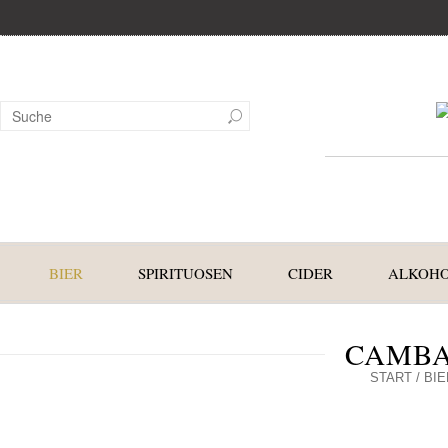
BIER
SPIRITUOSEN
CIDER
ALKOHO
CAMBA
START
/
BIE