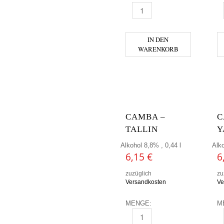
CAMBA - BLACK SHARK MENG
C
IN DEN
WARENKORB
CAMBA –
C
TALLIN
Y
Alkohol 8,8% , 0,44 l
Alko
6,15
€
6
zuzüglich
zu
Versandkosten
Ve
MENGE:
M
CAMBA - TALLIN MENGE
C