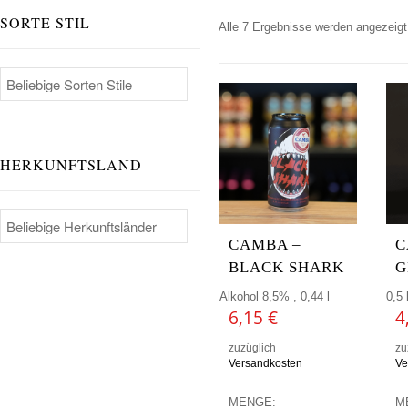
SORTE STIL
Alle 7 Ergebnisse werden angezeigt
HERKUNFTSLAND
CAMBA –
C
BLACK SHARK
G
Alkohol 8,5% , 0,44 l
0,5 
6,15
€
4
zuzüglich
zu
Versandkosten
Ve
MENGE:
M