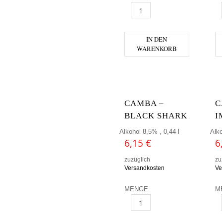
BEER BUDDIES - BERNSTEIN
B
IN DEN
WARENKORB
CAMBA –
C
BLACK SHARK
I
Alkohol 8,5% , 0,44 l
Alko
6,15
€
6
zuzüglich
zu
Versandkosten
Ve
MENGE:
M
CAMBA - BLACK SHARK MENG
C