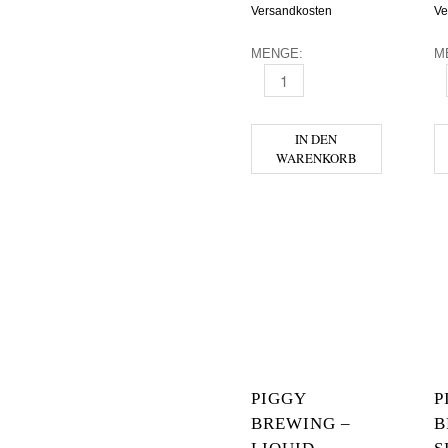
Versandkosten
Ve
MENGE:
M
FRAU GRUBER - LUCKY LIVER
F
IN DEN
WARENKORB
PIGGY
P
BREWING –
B