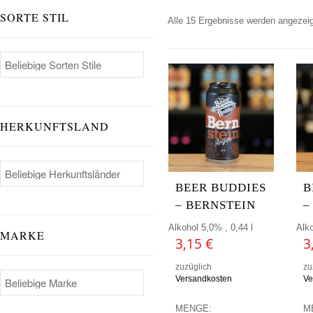
SORTE STIL
Alle 15 Ergebnisse werden angezeig
HERKUNFTSLAND
BEER BUDDIES
B
– BERNSTEIN
–
Alkohol 5,0% , 0,44 l
Alko
MARKE
3,15
€
3
zuzüglich
zu
Versandkosten
Ve
MENGE:
M