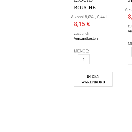
LIQUID
S
BOUCHE
Alko
8
Alkohol 8,0% , 0,44 l
8,15
€
zu
Ve
zuzüglich
Versandkosten
M
MENGE:
P
PIGGY BREWING - LIQUID BO
IN DEN
WARENKORB