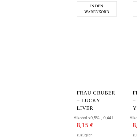
IN DEN
WARENKORB
FRAU GRUBER
F
– LUCKY
–
LIVER
Y
Alkohol <0,5% , 0,44 l
Alko
8,15
€
8
zuzüglich
zu