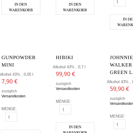
GUNPOWDER
IN DEN
IN DEN
WARENKORB
WARENKORB
IN D
WAREN
GUNPOWDER
HIBIKI
JOHNNIE
MINI
WALKER
Alkohol 43% , 0,7 l
GREEN 
99,90
€
Alkohol 43% , 0,05 l
7,90
€
Alkohol 43% , 0
zuzüglich
59,90
€
Versandkosten
zuzüglich
Versandkosten
zuzüglich
MENGE:
Versandkoste
MENGE:
HIBIKI MENGE
MENGE:
GUNPOWDER MINI MENGE
JOHNNIE W
IN DEN
WARENKORB