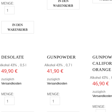
IN DEN
MENGE:
WARENKORB
APPLETON ESTATE 12 YEARS OLD RARE CASKS JAMAICA RUM 0,7L
IN DEN
WARENKORB
DESOLATE
GUNPOWDER
GUNPOW
CALIFOR
Alkohol 43% , 0,5 l
Alkohol 43% , 0,7 l
ORANGE
49,90
€
41,90
€
Alkohol 43% , 0
zuzüglich
zuzüglich
46,90
€
Versandkosten
Versandkosten
zuzüglich
MENGE:
MENGE:
Versandkoste
DESOLATE MENGE
GUNPOWDER MENGE
MENGE: