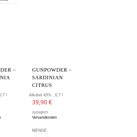
 MENGE
DER –
GUNPOWDER –
NIA
SARDINIAN
CITRUS
,7 l
Alkohol 43% , 0,7 l
39,90
€
zuzüglich
n
Versandkosten
MENGE: