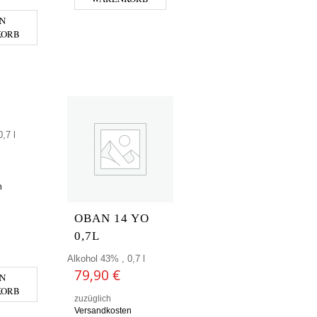
EN
KORB
,7 l
n
OBAN 14 YO
0,7L
ENGE
Alkohol 43% , 0,7 l
79,90
€
EN
KORB
zuzüglich
Versandkosten