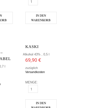
 - CALIFORNIA ORANGE MENGE
GUNPOWDER - SARDINIAN CITRUS MENGE
EN
IN DEN
KORB
WARENKORB
KASKI
 –
Alkohol 43% , 0,5 l
LABEL
69,90
€
,7 l
zuzüglich
Versandkosten
MENGE:
n
KASKI MENGE
ALKER - GREEN LABEL MENGE
IN DEN
WARENKORB