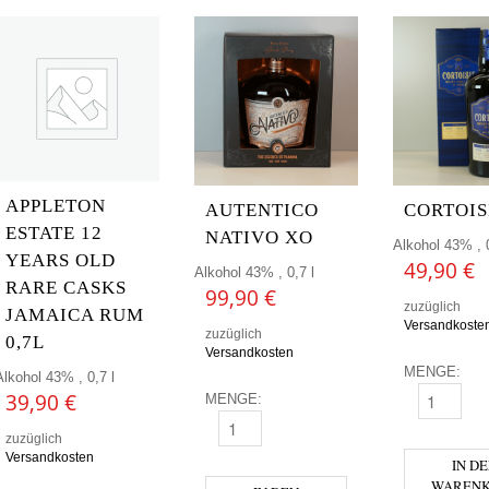
APPLETON
AUTENTICO
CORTOIS
ESTATE 12
NATIVO XO
Alkohol 43% , 0
YEARS OLD
49,90
€
Alkohol 43% , 0,7 l
RARE CASKS
99,90
€
zuzüglich
JAMAICA RUM
Versandkoste
zuzüglich
0,7L
Versandkosten
MENGE:
Alkohol 43% , 0,7 l
39,90
€
MENGE:
CORTOISIE
AUTENTICO NATIVO XO MENGE
zuzüglich
Versandkosten
IN D
WAREN