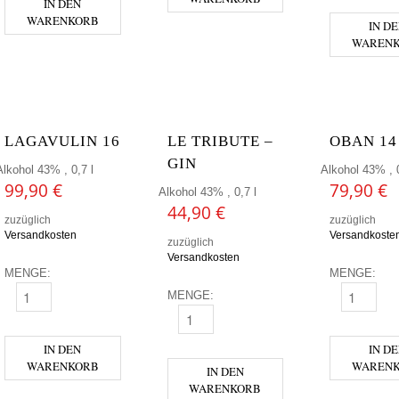
IN DEN
WARENKORB
IN D
WAREN
LAGAVULIN 16
LE TRIBUTE –
OBAN 14
GIN
Alkohol 43% , 0,7 l
Alkohol 43% , 0
99,90
€
79,90
€
Alkohol 43% , 0,7 l
44,90
€
zuzüglich
zuzüglich
Versandkosten
Versandkoste
zuzüglich
Versandkosten
MENGE:
MENGE:
MENGE:
LAGAVULIN 16 MENGE
OBAN 14 M
LE TRIBUTE - GIN MENGE
IN DEN
IN D
WARENKORB
WAREN
IN DEN
WARENKORB