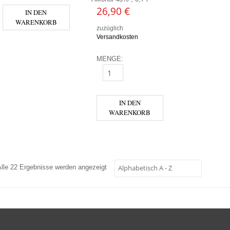
26,90
€
IN DEN
WARENKORB
zuzüglich
Versandkosten
MENGE:
WHITLEY NEILL BLACKBERRY GIN 0,7L 
IN DEN
WARENKORB
Alle 22 Ergebnisse werden angezeigt