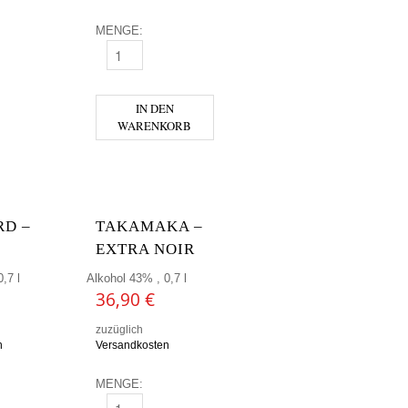
MENGE:
OBAN 14 YO 0,7L MENGE
IN DEN
WARENKORB
RD –
TAKAMAKA –
EXTRA NOIR
,7 l
Alkohol 43% , 0,7 l
36,90
€
zuzüglich
n
Versandkosten
MENGE: