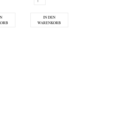
- SOLERA MENGE
TAKAMAKA - EXTRA NOIR MENGE
EN
IN DEN
KORB
WARENKORB