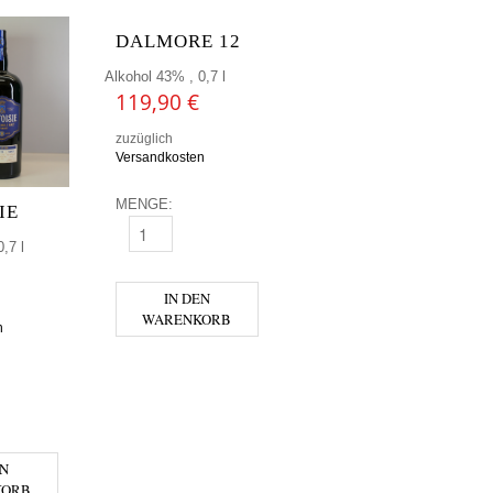
DALMORE 12
Alkohol 43% , 0,7 l
119,90
€
zuzüglich
Versandkosten
MENGE:
IE
DALMORE 12 MENGE
,7 l
IN DEN
WARENKORB
n
 MENGE
EN
KORB