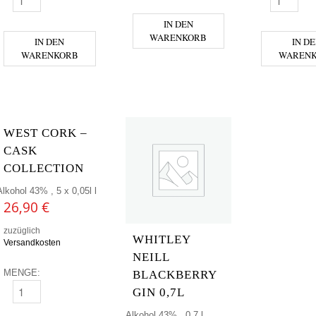
SAIGON - BAIGUR MENGE
STARWARD 
IN DEN
WARENKORB
IN DEN
IN D
WARENKORB
WAREN
WEST CORK –
CASK
COLLECTION
Alkohol 43% , 5 x 0,05l l
26,90
€
zuzüglich
WHITLEY
Versandkosten
NEILL
MENGE:
BLACKBERRY
GIN 0,7L
WEST CORK - CASK COLLECTION MENGE
Alkohol 43% , 0,7 l