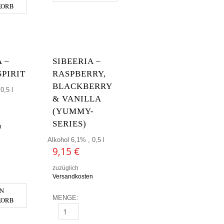
KORB
 –
SIBEERIA –
SPIRIT
RASPBERRY,
BLACKBERRY
0,5 l
& VANILLA
(YUMMY-
SERIES)
n
Alkohol 6,1% , 0,5 l
9,15
€
 FOREST SPIRIT MENGE
zuzüglich
Versandkosten
EN
MENGE:
KORB
SIBEERIA - RASPBERRY, BLACKBERRY & VANILLA (