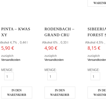
WAREN
PINTA – KWAS
RODENBACH –
SIBEERIA
XY
GRAND CRU
FOREST 
Alkohol 4,7% , 0,44 l
Alkohol 6% , 0,33 l
Alkohol 4,5% , 
5,90
€
4,90
€
8,15
€
zuzüglich
zuzüglich
zuzüglich
Versandkosten
Versandkosten
Versandkoste
MENGE:
MENGE:
MENGE:
PINTA - KWAS XY MENGE
RODENBACH - GRAND CRU MENGE
SIBEERIA -
IN DEN
IN DEN
IN D
WARENKORB
WARENKORB
WAREN