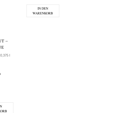
IN DEN
WARENKORB
T –
UE
0,375 l
n
- MYSTIQUE MENGE
EN
KORB