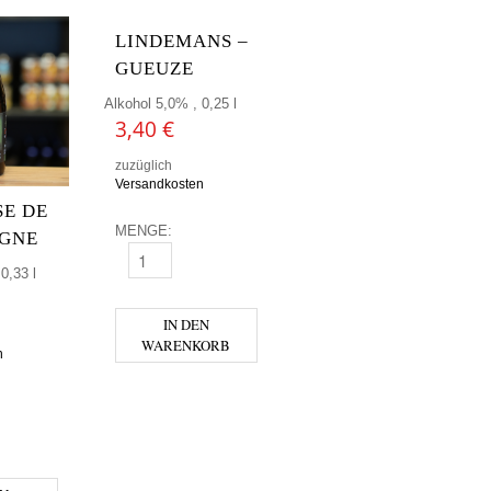
LINDEMANS –
GUEUZE
Alkohol 5,0% , 0,25 l
3,40
€
zuzüglich
Versandkosten
E DE
MENGE:
GNE
LINDEMANS - GUEUZE MENGE
0,33 l
IN DEN
WARENKORB
n
 DE BOURGOGNE MENGE