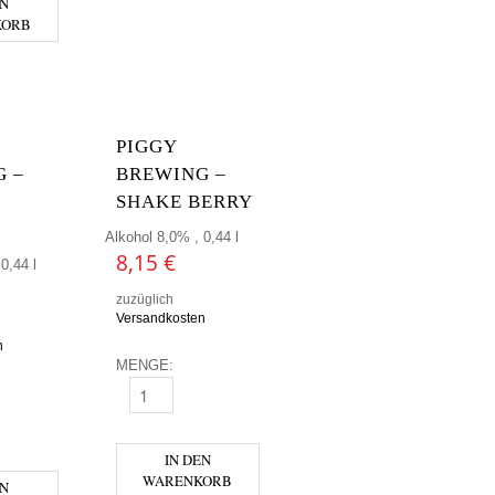
EN
KORB
PIGGY
 –
BREWING –
SHAKE BERRY
Alkohol 8,0% , 0,44 l
8,15
€
0,44 l
zuzüglich
Versandkosten
n
MENGE:
PIGGY BREWING - SHAKE BERRY MENGE
WING - LIQUID BOUCHE MENGE
IN DEN
WARENKORB
EN