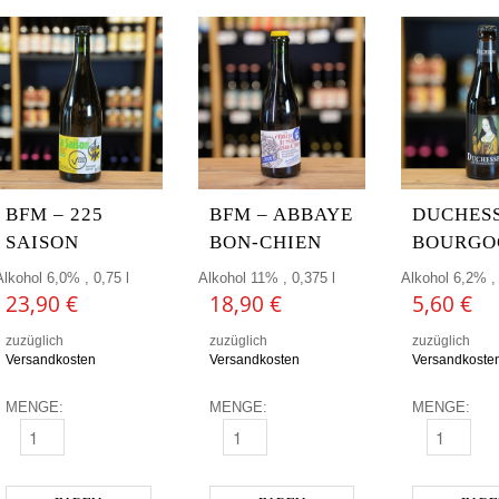
BFM – 225
BFM – ABBAYE
DUCHESS
SAISON
BON-CHIEN
BOURGO
Alkohol 6,0% , 0,75 l
Alkohol 11% , 0,375 l
Alkohol 6,2% , 
23,90
€
18,90
€
5,60
€
zuzüglich
zuzüglich
zuzüglich
Versandkosten
Versandkosten
Versandkoste
MENGE:
MENGE:
MENGE:
BFM - 225 SAISON MENGE
BFM - ABBAYE BON-CHIEN MENGE
DUCHESSE