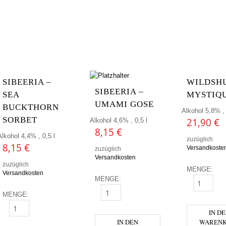
SIBEERIA –
WILDSHU
SIBEERIA –
SEA
MYSTIQ
UMAMI GOSE
BUCKTHORN
Alkohol 5,8% , 
SORBET
21,90
€
Alkohol 4,6% , 0,5 l
8,15
€
Alkohol 4,4% , 0,5 l
zuzüglich
8,15
€
Versandkoste
zuzüglich
Versandkosten
zuzüglich
MENGE:
Versandkosten
MENGE:
WILDSHUT 
SIBEERIA - UMAMI GOSE MENGE
MENGE:
SIBEERIA - SEA BUCKTHORN SORBET MENGE
IN D
IN DEN
WAREN