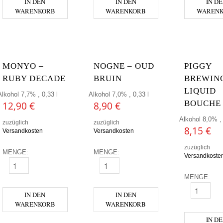
IN DEN
IN DEN
IN D
WARENKORB
WARENKORB
WAREN
MONYO –
NOGNE – OUD
PIGGY
RUBY DECADE
BRUIN
BREWING
LIQUID
Alkohol 7,7% , 0,33 l
Alkohol 7,0% , 0,33 l
BOUCHE
12,90
€
8,90
€
Alkohol 8,0% , 
zuzüglich
zuzüglich
8,15
€
Versandkosten
Versandkosten
zuzüglich
MENGE:
MENGE:
Versandkoste
MONYO - RUBY DECADE MENGE
NOGNE - OUD BRUIN MENGE
MENGE:
PIGGY BRE
IN DEN
IN DEN
WARENKORB
WARENKORB
IN D