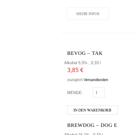
MEHR INFOS
BEVOG – TAK
Alkohol 5,5% , 0,33 l
3,85
€
zuzüglich
Versandkosten
MENGE:
BEVOG - TAK MENGE
IN DEN WARENKORB
BREWDOG – DOG E
Alkohol 16,1% , 0,33 l