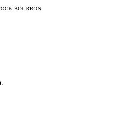
BOCK BOURBON
ITBOCK BOURBON MENGE
L
AHL MENGE