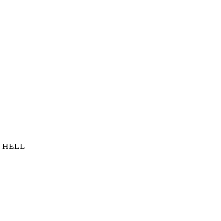
NGE
 HELL
ER HELL MENGE