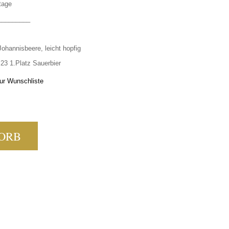
tage
_________
ohannisbeere, leicht hopfig
 23 1.Platz Sauerbier
ur Wunschliste
UE MENGE
ORB