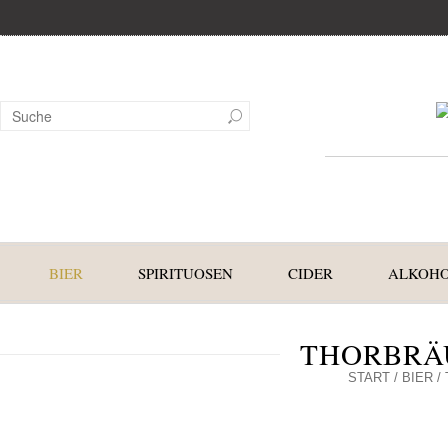
BIER
SPIRITUOSEN
CIDER
ALKOHO
THORBRÄ
START
/
BIER
/