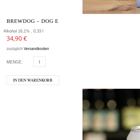
BREWDOG – DOG E
Alkohol 16,1% , 0,33 l
34,90
€
zuzüglich
Versandkosten
MENGE:
BREWDOG - DOG E MENGE
IN DEN WARENKORB