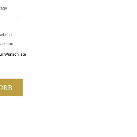
tage
_________
ischend
allertau
ur Wunschliste
ÄPFLE MENGE
ORB