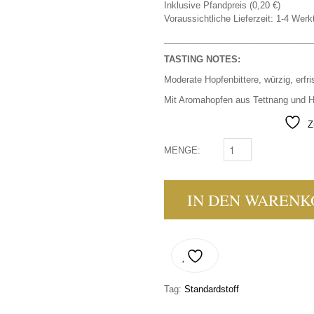
Inklusive Pfandpreis (
0,20
€
)
Voraussichtliche Lieferzeit: 1-4 Werk
______________________________
TASTING NOTES:
Moderate Hopfenbittere, würzig, erfr
Mit Aromahopfen aus Tettnang und H
Z
MENGE:
ROTHAUS - TANNENZ
IN DEN WARENK
Tag:
Standardstoff