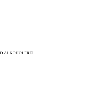
IER - MÄRZEN MENGE
D ALKOHOLFREI
OLD ALKOHOLFREI MENGE