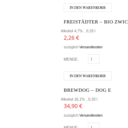
IN DEN WARENKORB
FREISTÄDTER – BIO ZWI
Alkohol 4,7% , 0,33 l
2,26
€
zuzüglich
Versandkosten
MENGE:
FREISTÄDTER - BIO Z
IN DEN WARENKORB
BREWDOG – DOG E
Alkohol 16,1% , 0,33 l
34,90
€
zuzüglich
Versandkosten
MENGE:
BREWDOG - DOG E ME