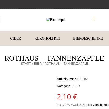
CIDER
ALKOHOLFREI
BIERGESCHENKE
ROTHAUS – TANNENZÄPFLE
START
/
BIER
/ ROTHAUS – TANNENZÄPFLE
Artikelnummer:
B-282
Kategorie:
BIER
2,10
€
inkl. 20 % MwSt.
zuzüglich
Versandkos