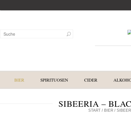
BIER
SPIRITUOSEN
CIDER
ALKOHO
SIBEERIA – BL
START
/
BIER
/ SIBEE