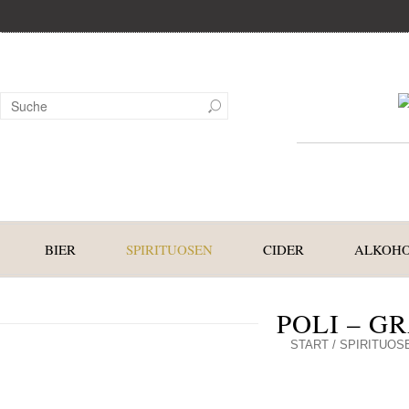
BIER
SPIRITUOSEN
CIDER
ALKOHO
POLI – G
START
/
SPIRITUOS