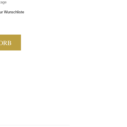
tage
ur Wunschliste
ZCAL BLANCO MENGE
ORB