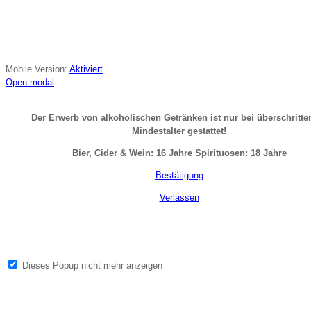
zuzusenden. Auf unsere
Datenschutzerklärung
wird insoweit verwiesen.
Sie können sich jederzeit wieder von unserem Newsletter abmelden.
Mobile Version:
Aktiviert
Open modal
Der Erwerb von alkoholischen
Getränken ist nur bei überschritt
Mindestalter
gestattet!
Bier, Cider & Wein: 16 Jahre
Spirituosen: 18 Jahre
Bestätigung
Verlassen
Dieses Popup nicht mehr anzeigen