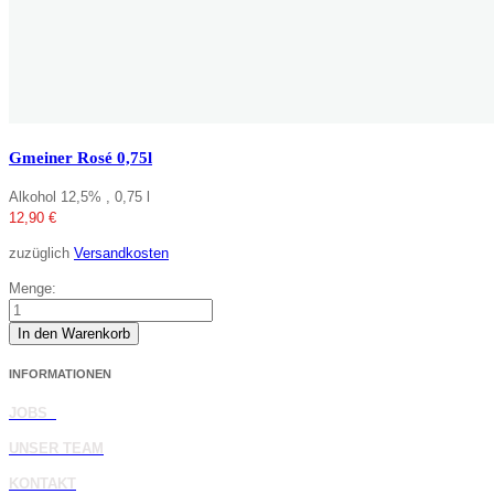
Gmeiner Rosé 0,75l
Alkohol 12,5% , 0,75 l
12,90
€
zuzüglich
Versandkosten
Menge:
Gmeiner
Rosé
In den Warenkorb
0,75l
Menge
INFORMATIONEN
JOBS
UNSER TEAM
KONTAKT