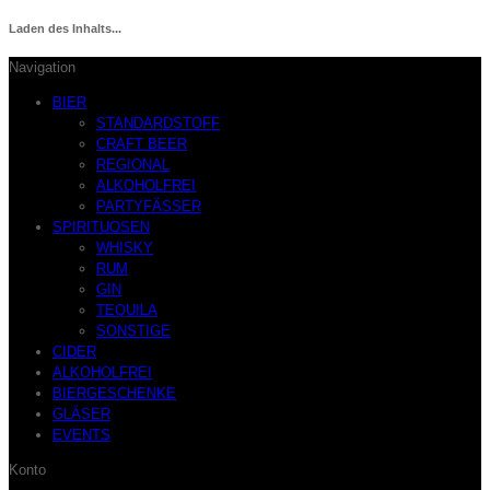
Laden des Inhalts...
Navigation
BIER
STANDARDSTOFF
CRAFT BEER
REGIONAL
ALKOHOLFREI
PARTYFÄSSER
SPIRITUOSEN
WHISKY
RUM
GIN
TEQUILA
SONSTIGE
CIDER
ALKOHOLFREI
BIERGESCHENKE
GLÄSER
EVENTS
Konto