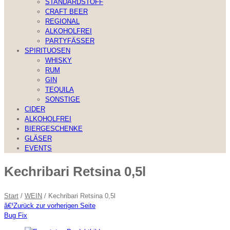
STANDARDSTOFF
CRAFT BEER
REGIONAL
ALKOHOLFREI
PARTYFÄSSER
SPIRITUOSEN
WHISKY
RUM
GIN
TEQUILA
SONSTIGE
CIDER
ALKOHOLFREI
BIERGESCHENKE
GLÄSER
EVENTS
Kechribari Retsina 0,5l
Start
/
WEIN
/ Kechribari Retsina 0,5l
â€¹
Zurück zur vorherigen Seite
Bug Fix