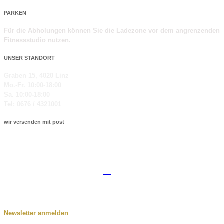
PARKEN
Für die Abholungen können Sie die Ladezone vor dem angrenzenden
Fitnessstudio nutzen.
UNSER STANDORT
Graben 15, 4020 Linz
Mo.-Fr. 10:00-18:00
Sa. 10:00-18:00
Tel: 0676 / 4321001
wir versenden mit post
© 2014-2026 Sip Society GmbH
AGB
•
Impressum
•
Widerrufsrecht
Datenschutz
•
Datenauszug
•
Löschanfrage
Newsletter anmelden
Ihre E-Mail-Adresse wird nur genutzt, um Ihnen unseren Newsletter