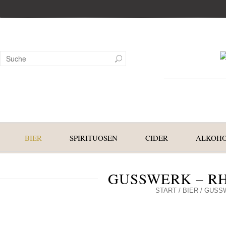
BIER
SPIRITUOSEN
CIDER
ALKOHO
GUSSWERK – R
START
/
BIER
/ GUSS