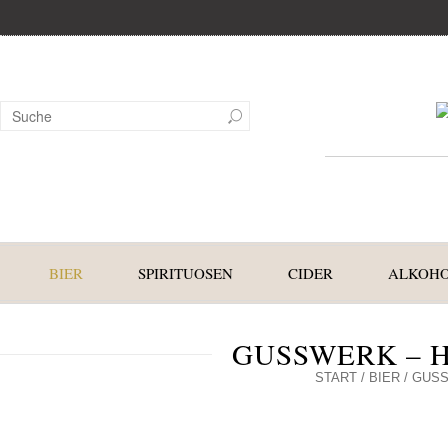
BIER
SPIRITUOSEN
CIDER
ALKOHO
GUSSWERK – H
START
/
BIER
/ GUSS