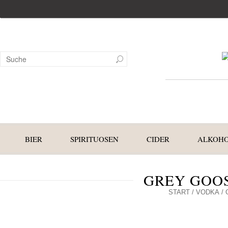
BIER
SPIRITUOSEN
CIDER
ALKOHO
GREY GOOS
START
/
VODKA
/ 