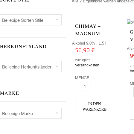
Alle 2 Ergebnisse werden angezeigt
CHIMAY –
G
MAGNUM
V
Alkohol 9,0% , 1,5 l
HERKUNFTSLAND
56,90
€
Alko
9
zuzüglich
Versandkosten
zu
Ve
MENGE:
M
CHIMAY - MAGNUM MENGE
MARKE
G
IN DEN
WARENKORB