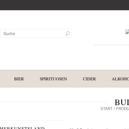
BIER
SPIRITUOSEN
CIDER
ALKOHO
BU
START
/ PRODU
HERKUNFTSLAND