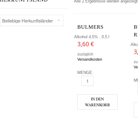
Alle 2 Ergebnisse werden angezeigt
BULMERS
B
R
Alkohol 4,5% , 0,5 l
3,60
€
Alko
3
zuzüglich
Versandkosten
zu
Ve
MENGE:
M
BULMERS MENGE
B
IN DEN
WARENKORB