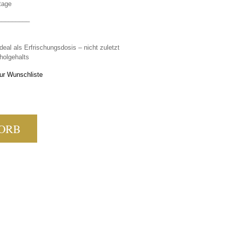
tage
_________
Ideal als Erfrischungsdosis – nicht zuletzt
holgehalts
ur Wunschliste
UCK 0,75 MENGE
ORB