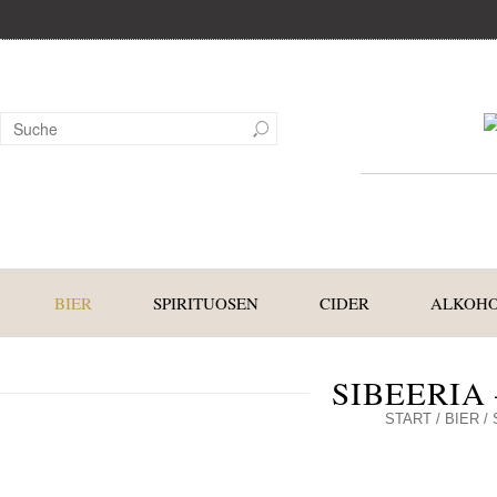
BIER
SPIRITUOSEN
CIDER
ALKOHO
SIBEERIA 
START
/
BIER
/ 