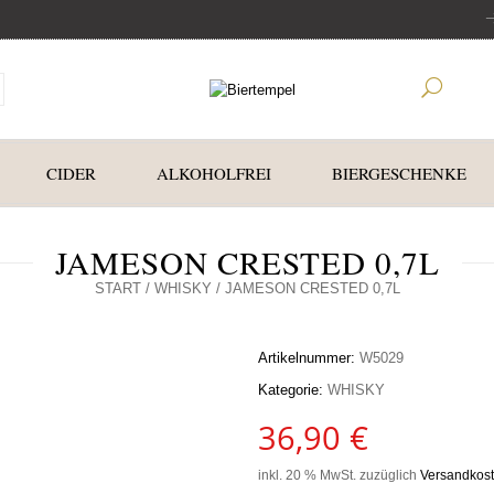
CIDER
ALKOHOLFREI
BIERGESCHENKE
JAMESON CRESTED 0,7L
START
/
WHISKY
/ JAMESON CRESTED 0,7L
Artikelnummer:
W5029
Kategorie:
WHISKY
36,90
€
inkl. 20 % MwSt.
zuzüglich
Versandkos