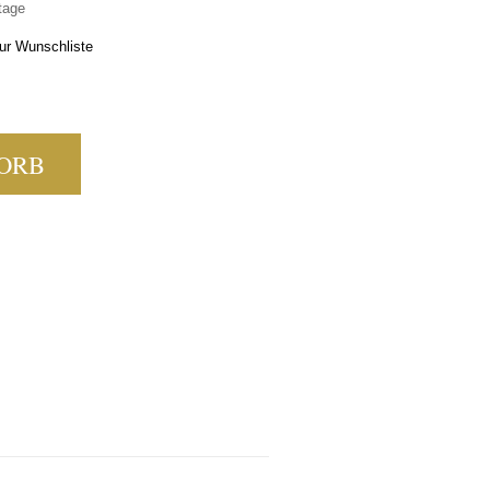
tage
ur Wunschliste
,7L MENGE
ORB