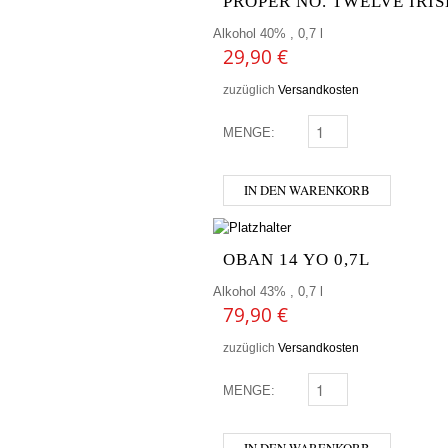
PROPER NO. TWELVE IRIS
Alkohol 40% , 0,7 l
29,90
€
zuzüglich
Versandkosten
MENGE:
PROPER NO. TWELVE I
IN DEN WARENKORB
OBAN 14 YO 0,7L
Alkohol 43% , 0,7 l
79,90
€
zuzüglich
Versandkosten
MENGE:
OBAN 14 YO 0,7L MENG
IN DEN WARENKORB