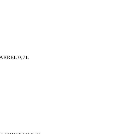
L IRISH WHISKEY 0,7L MENGE
ARREL 0,7L
 BARREL 0,7L MENGE