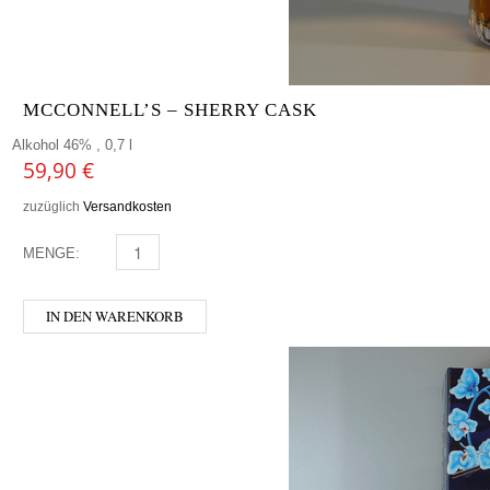
MCCONNELL’S – SHERRY CASK
Alkohol 46% , 0,7 l
59,90
€
zuzüglich
Versandkosten
MENGE:
MCCONNELL’S - SHERRY CASK MENGE
IN DEN WARENKORB