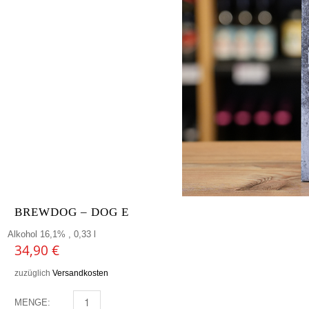
BREWDOG – DOG E
Alkohol 16,1% , 0,33 l
34,90
€
zuzüglich
Versandkosten
MENGE:
BREWDOG - DOG E MENGE