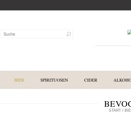
BIER
SPIRITUOSEN
CIDER
ALKOHO
BEVOG
START
/
BI