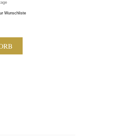
tage
ur Wunschliste
5 MINI MENGE
ORB