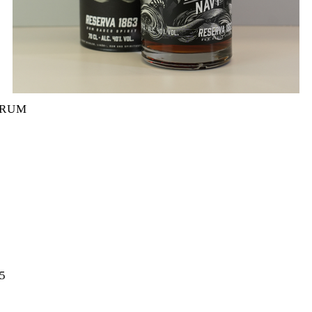
 RUM
VY RUM MENGE
5