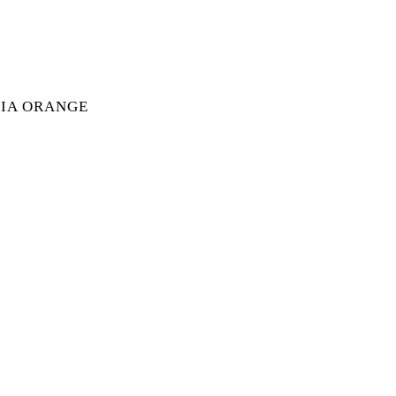
ELLER BOX MENGE
IA ORANGE
RNIA ORANGE MENGE