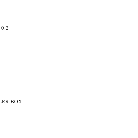
0,2
R 0,2 MENGE
LER BOX