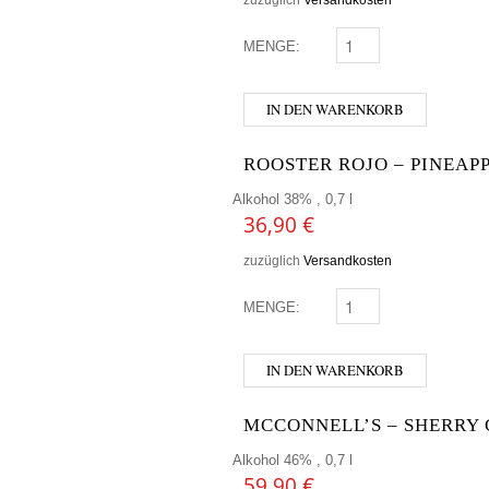
MENGE:
PAO SITGES MENGE
IN DEN WARENKORB
ROOSTER ROJO – PINEAP
Alkohol 38% , 0,7 l
36,90
€
zuzüglich
Versandkosten
MENGE:
ROOSTER ROJO - PIN
IN DEN WARENKORB
MCCONNELL’S – SHERRY
Alkohol 46% , 0,7 l
59,90
€