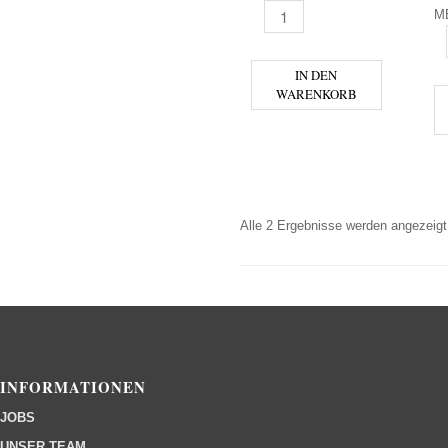
M
GESCHENKTASCHE 2ER LEER
T
IN DEN
WARENKORB
Alle 2 Ergebnisse werden angezeigt
INFORMATIONEN
JOBS
UNSER TEAM