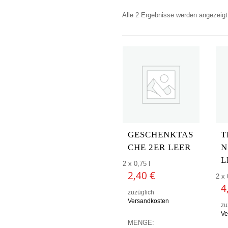
Alle 2 Ergebnisse werden angezeigt
GESCHENKTAS
T
CHE 2ER LEER
N
L
2 x 0,75 l
2,40
€
2 x 
4
zuzüglich
Versandkosten
zu
Ve
MENGE: