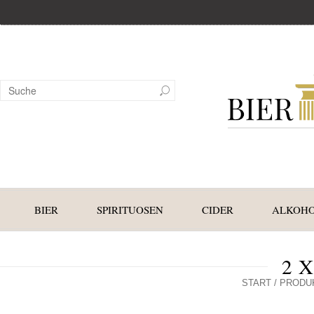
BIER
SPIRITUOSEN
CIDER
ALKOHO
2 X
START
/ PRODUK