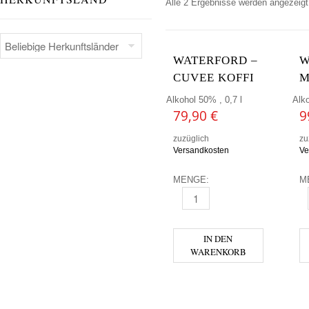
Alle 2 Ergebnisse werden angezeigt
WATERFORD –
W
CUVEE KOFFI
M
Alkohol 50% , 0,7 l
Alko
79,90
€
9
zuzüglich
zu
Versandkosten
Ve
MENGE:
M
WATERFORD - CUVEE KOFFI 
W
IN DEN
WARENKORB