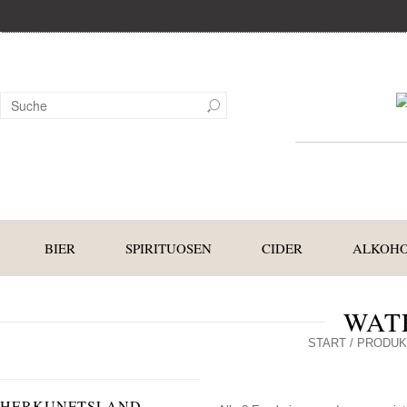
BIER
SPIRITUOSEN
CIDER
ALKOHO
WAT
START
/ PRODUK
HERKUNFTSLAND