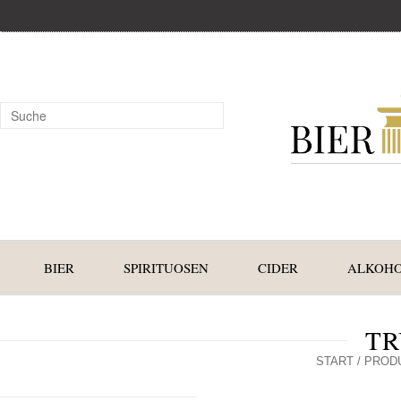
BIER
SPIRITUOSEN
CIDER
ALKOHO
T
START
/ PROD