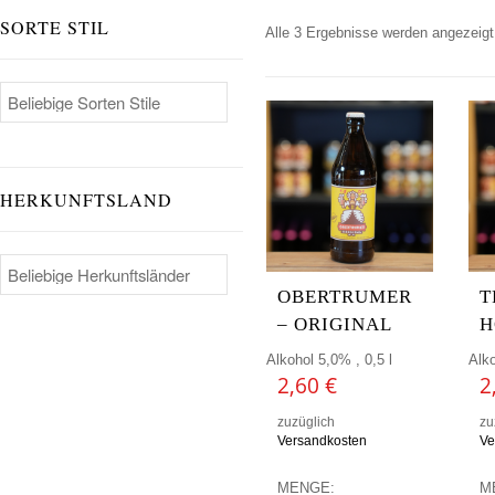
SORTE STIL
Alle 3 Ergebnisse werden angezeigt
HERKUNFTSLAND
OBERTRUMER
T
– ORIGINAL
H
Alkohol 5,0% , 0,5 l
Alko
2,60
€
2
zuzüglich
zu
Versandkosten
Ve
MENGE:
M