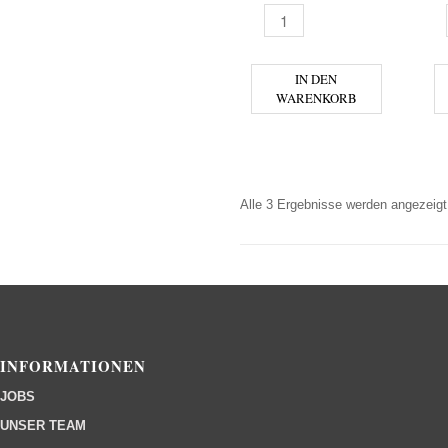
OBERTRUMER - ORIGINAL ME
T
IN DEN
WARENKORB
Alle 3 Ergebnisse werden angezeigt
INFORMATIONEN
JOBS
UNSER TEAM