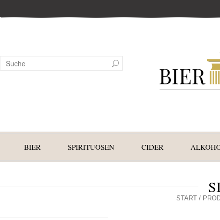
BIER
SPIRITUOSEN
CIDER
ALKOHO
S
START
/ PROD