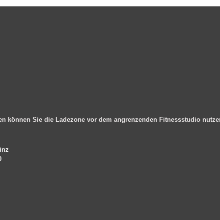
en können Sie die Ladezone vor dem angrenzenden Fitnessstudio nutz
inz
0