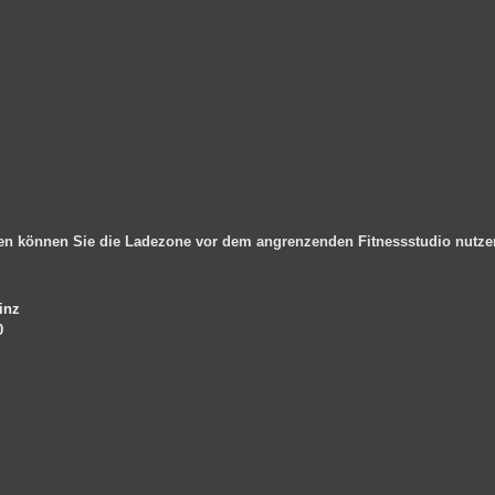
en können Sie die Ladezone vor dem angrenzenden Fitnessstudio nutz
inz
0