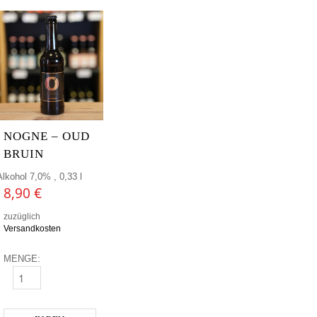
NOGNE – OUD
BRUIN
Alkohol 7,0% , 0,33 l
8,90
€
zuzüglich
Versandkosten
MENGE:
NOGNE - OUD BRUIN MENGE