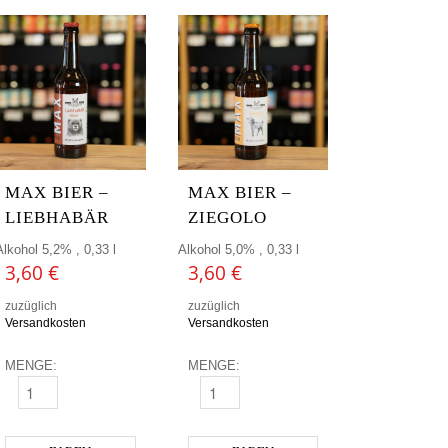
MAX BIER –
MAX BIER –
LIEBHABÄR
ZIEGOLO
Alkohol 5,2% , 0,33 l
Alkohol 5,0% , 0,33 l
3,60
€
3,60
€
zuzüglich
zuzüglich
Versandkosten
Versandkosten
MENGE:
MENGE:
MAX BIER - LIEBHABÄR MENGE
MAX BIER - ZIEGOLO MENGE