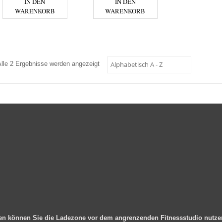
IN DEN
IN DEN
WARENKORB
WARENKORB
Alle 2 Ergebnisse werden angezeigt
en können Sie die Ladezone vor dem angrenzenden Fitnessstudio nutz