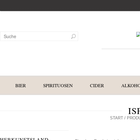
BIER
SPIRITUOSEN
CIDER
ALKOHO
IS
START
/ PROD
HERKUNFTSLAND